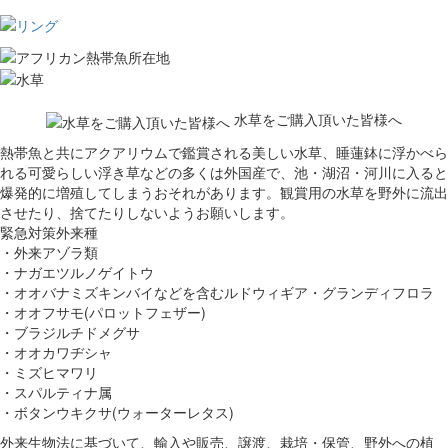
水草をご購入頂いた皆様へ
熱帯魚と共にアクアリウムで鑑賞される美しい水草、睡蓮鉢に浮かべら
れる可愛らしい浮き草などの多くは外国産で、池・湖沼・河川に入ると
爆発的に増殖してしまうおそれがあります。観賞用の水草を野外に流出
させたり、捨てたりしないようお願いします。
緊急対策外来種
・外来アゾラ類
・ナガエツルノゲイトウ
・オオバナミズキンバイなどを含むルドウィギア・グランディフロラ
・オオフサモ(パロットフェザー)
・ブラジルチドメグサ
・オオカワヂシャ
・ミズヒマワリ
・スパルティナ属
・ボタンウキクサ(ウォーターレタス)
外来生物法に基づいて、輸入や販売、譲渡、栽培・保管、野外への植