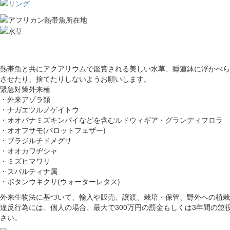
熱帯魚と共にアクアリウムで鑑賞される美しい水草、睡蓮鉢に浮かべら
させたり、捨てたりしないようお願いします。
緊急対策外来種
・外来アゾラ類
・ナガエツルノゲイトウ
・オオバナミズキンバイなどを含むルドウィギア・グランディフロラ
・オオフサモ(パロットフェザー)
・ブラジルチドメグサ
・オオカワヂシャ
・ミズヒマワリ
・スパルティナ属
・ボタンウキクサ(ウォーターレタス)
外来生物法に基づいて、輸入や販売、譲渡、栽培・保管、野外への植栽
違反行為には、個人の場合、最大で300万円の罰金もしくは3年間の懲
さい。