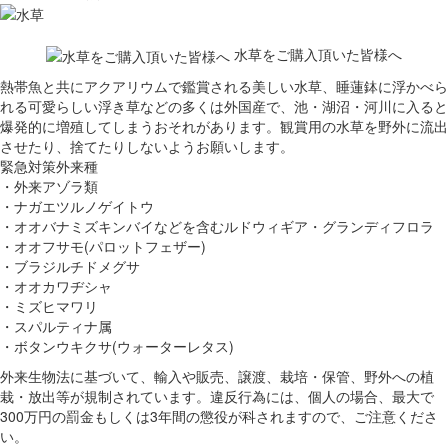
水草をご購入頂いた皆様へ
熱帯魚と共にアクアリウムで鑑賞される美しい水草、睡蓮鉢に浮かべら
れる可愛らしい浮き草などの多くは外国産で、池・湖沼・河川に入ると
爆発的に増殖してしまうおそれがあります。観賞用の水草を野外に流出
させたり、捨てたりしないようお願いします。
緊急対策外来種
・外来アゾラ類
・ナガエツルノゲイトウ
・オオバナミズキンバイなどを含むルドウィギア・グランディフロラ
・オオフサモ(パロットフェザー)
・ブラジルチドメグサ
・オオカワヂシャ
・ミズヒマワリ
・スパルティナ属
・ボタンウキクサ(ウォーターレタス)
外来生物法に基づいて、輸入や販売、譲渡、栽培・保管、野外への植
栽・放出等が規制されています。違反行為には、個人の場合、最大で
300万円の罰金もしくは3年間の懲役が科されますので、ご注意くださ
い。