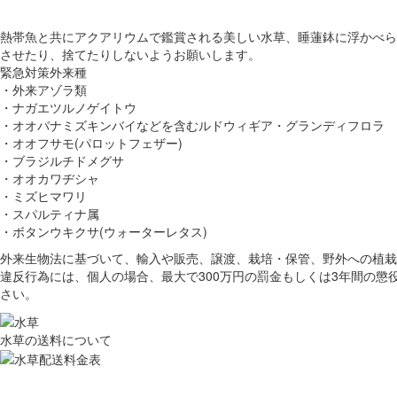
熱帯魚と共にアクアリウムで鑑賞される美しい水草、睡蓮鉢に浮かべら
させたり、捨てたりしないようお願いします。
緊急対策外来種
・外来アゾラ類
・ナガエツルノゲイトウ
・オオバナミズキンバイなどを含むルドウィギア・グランディフロラ
・オオフサモ(パロットフェザー)
・ブラジルチドメグサ
・オオカワヂシャ
・ミズヒマワリ
・スパルティナ属
・ボタンウキクサ(ウォーターレタス)
外来生物法に基づいて、輸入や販売、譲渡、栽培・保管、野外への植栽
違反行為には、個人の場合、最大で300万円の罰金もしくは3年間の懲
さい。
水草の送料について