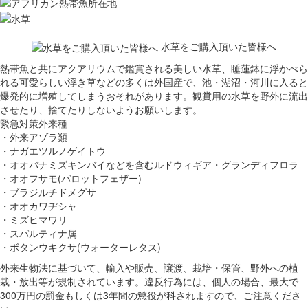
水草をご購入頂いた皆様へ
熱帯魚と共にアクアリウムで鑑賞される美しい水草、睡蓮鉢に浮かべら
れる可愛らしい浮き草などの多くは外国産で、池・湖沼・河川に入ると
爆発的に増殖してしまうおそれがあります。観賞用の水草を野外に流出
させたり、捨てたりしないようお願いします。
緊急対策外来種
・外来アゾラ類
・ナガエツルノゲイトウ
・オオバナミズキンバイなどを含むルドウィギア・グランディフロラ
・オオフサモ(パロットフェザー)
・ブラジルチドメグサ
・オオカワヂシャ
・ミズヒマワリ
・スパルティナ属
・ボタンウキクサ(ウォーターレタス)
外来生物法に基づいて、輸入や販売、譲渡、栽培・保管、野外への植
栽・放出等が規制されています。違反行為には、個人の場合、最大で
300万円の罰金もしくは3年間の懲役が科されますので、ご注意くださ