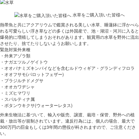
水草をご購入頂いた皆様へ
熱帯魚と共にアクアリウムで鑑賞される美しい水草、睡蓮鉢に浮かべら
れる可愛らしい浮き草などの多くは外国産で、池・湖沼・河川に入ると
爆発的に増殖してしまうおそれがあります。観賞用の水草を野外に流出
させたり、捨てたりしないようお願いします。
緊急対策外来種
・外来アゾラ類
・ナガエツルノゲイトウ
・オオバナミズキンバイなどを含むルドウィギア・グランディフロラ
・オオフサモ(パロットフェザー)
・ブラジルチドメグサ
・オオカワヂシャ
・ミズヒマワリ
・スパルティナ属
・ボタンウキクサ(ウォーターレタス)
外来生物法に基づいて、輸入や販売、譲渡、栽培・保管、野外への植
栽・放出等が規制されています。違反行為には、個人の場合、最大で
300万円の罰金もしくは3年間の懲役が科されますので、ご注意くださ
い。