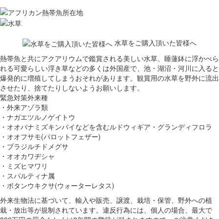
水草をご購入頂いた皆様へ
熱帯魚と共にアクアリウムで鑑賞される美しい水草、睡蓮鉢に浮かべら
れる可愛らしい浮き草などの多くは外国産で、池・湖沼・河川に入ると
爆発的に増殖してしまうおそれがあります。観賞用の水草を野外に流出
させたり、捨てたりしないようお願いします。
緊急対策外来種
・外来アゾラ類
・ナガエツルノゲイトウ
・オオバナミズキンバイなどを含むルドウィギア・グランディフロラ
・オオフサモ(パロットフェザー)
・ブラジルチドメグサ
・オオカワヂシャ
・ミズヒマワリ
・スパルティナ属
・ボタンウキクサ(ウォーターレタス)
外来生物法に基づいて、輸入や販売、譲渡、栽培・保管、野外への植
栽・放出等が規制されています。違反行為には、個人の場合、最大で