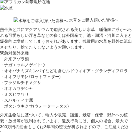
水草をご購入頂いた皆様へ
熱帯魚と共にアクアリウムで鑑賞される美しい水草、睡蓮鉢に浮かべら
れる可愛らしい浮き草などの多くは外国産で、池・湖沼・河川に入ると
爆発的に増殖してしまうおそれがあります。観賞用の水草を野外に流出
させたり、捨てたりしないようお願いします。
緊急対策外来種
・外来アゾラ類
・ナガエツルノゲイトウ
・オオバナミズキンバイなどを含むルドウィギア・グランディフロラ
・オオフサモ(パロットフェザー)
・ブラジルチドメグサ
・オオカワヂシャ
・ミズヒマワリ
・スパルティナ属
・ボタンウキクサ(ウォーターレタス)
外来生物法に基づいて、輸入や販売、譲渡、栽培・保管、野外への植
栽・放出等が規制されています。違反行為には、個人の場合、最大で
300万円の罰金もしくは3年間の懲役が科されますので、ご注意くださ